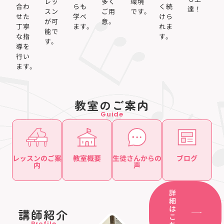
レッ
多く
環境
合わ
らも
く続
達！
スン
ご用
です。
せた
学べ
けら
が可
意。
丁寧
ます。
れま
能で
な指
す。
す。
導を
行い
ます。
教室のご案内
Guide
レッスンのご案
教室概要
生徒さんからの
ブログ
内
声
詳
細
は
講師紹介
こ
Profile