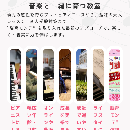
音楽と一緒に育つ教室
幼児の感性を育むプレ・ピアノコースから、趣味の大人
レッスン、音大受験対策まで。
“脳育モンテ®”を取り入れた最新のアプローチで、楽し
く・着実に力を伸ばします。
ピア
幅広
オン
成長
駅近
ライ
脳育
ニス
い年
ライ
を実
で通
フス
モン
トに
齢・
ンや
感で
いや
タイ
テ®
よる
目的
動画
きる
すい
ルに
体験