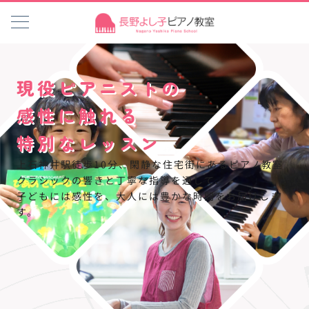
現役ピアニストの
感性に触れる
特別なレッスン
上石神井駅徒歩10分、閑静な住宅街にあるピアノ教室
クラシックの響きと丁寧な指導を通して、
子どもには感性を、大人には豊かな時間をお届けしま
す。