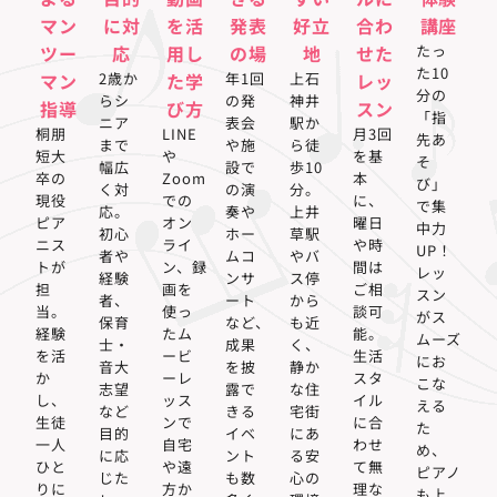
マン
に対
を活
発表
好立
合わ
講座
ツー
応
用し
の場
地
せた
たっ
た10
マン
2歳か
た学
年1回
上石
レッ
分の
らシ
の発
神井
指導
び方
スン
「指
ニア
表会
駅か
桐朋
LINE
月3回
先あ
まで
や施
ら徒
短大
や
を基
そ
幅広
設で
歩10
卒の
Zoom
本
び」
く対
の演
分。
現役
での
に、
で集
応。
奏や
上井
ピア
オン
曜日
中力
初心
ホー
草駅
ニス
ライ
や時
UP！
者や
ムコ
やバ
トが
ン、録
間は
レッ
経験
ンサ
ス停
担
画を
ご相
スン
者、
ート
から
当。
使っ
談可
がス
保育
など、
も近
経験
たム
能。
ムーズ
士・
成果
く、
を活
ービ
生活
にお
音大
を披
静か
か
ーレ
スタ
こな
志望
露で
な住
し、
ッス
イル
える
など
きる
宅街
生徒
ンで
に合
た
目的
イベ
にあ
一人
自宅
わせ
め、
に応
ント
る安
ひと
や遠
て無
ピアノ
じた
も数
心の
りに
方か
理な
も上